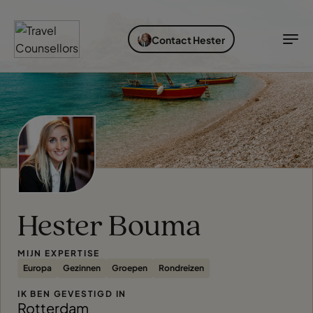
ONTDEK BESTEMMINGEN
SOORTEN VAKANTIES
IDEALE REISTIJD
INSPIRATIE
Contact Hester
Bestemmingen
Soorten vakanties
Ideale reistijd
TC Reisroutes
Blogs
Ontdek bestemmingen
Soorten vakanties
Bestemmingen
Ideale reistijd
Cruises
Inspiratie
Airlines
Inloggen myTC
Hester Bouma
Hotels
Change Location
MIJN EXPERTISE
Europa
Gezinnen
Groepen
Rondreizen
IK BEN GEVESTIGD IN
Rotterdam