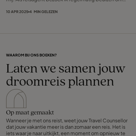
contacten te leggen met leveranciers en de beste
reizen samen te stellen voor mijn klanten. Toen
10 APR 2025
4 MIN GELEZEN
Icelandair mij uitnodigde voor een beurs in IJsland, zag
ik het vooral als een zakelijke kans. Maar wat ik niet had
verwacht, was dat dit ruige
WAAROM BIJ ONS BOEKEN?
Laten we samen jouw
droomreis plannen
Op maat gemaakt
Wanneer je met ons reist, weet jouw Travel Counsellor
dat jouw vakantie meer is dan zomaar een reis. Het is
iets waar je naar uitkijkt, een moment om opnieuw te