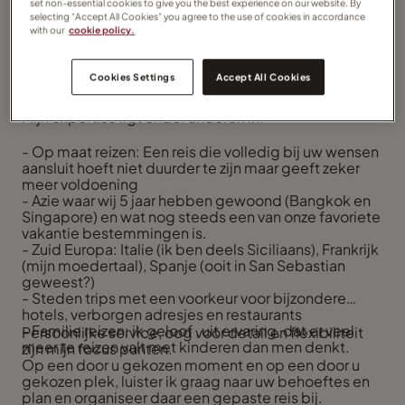
set non-essential cookies to give you the best experience on our website. By
selecting “Accept All Cookies” you agree to the use of cookies in accordance
with our
cookie policy.
Reizen is mijn passie, Ik struin de echte en de virtuele
wereld rond op zoek naar de mooiste, gezelligste en
meest inspirerende plekjes. En dan wil ik die
Cookies Settings
Accept All Cookies
ervaringen graag delen!
Mijn expertise ligt onder anderen in:
- Op maat reizen: Een reis die volledig bij uw wensen
aansluit hoeft niet duurder te zijn maar geeft zeker
meer voldoening
- Azie waar wij 5 jaar hebben gewoond (Bangkok en
Singapore) en wat nog steeds een van onze favoriete
vakantie bestemmingen is.
- Zuid Europa: Italie (ik ben deels Siciliaans), Frankrijk
(mijn moedertaal), Spanje (ooit in San Sebastian
geweest?)
- Steden trips met een voorkeur voor bijzondere
hotels, verborgen adresjes en restaurants
- Familie reizen: ik geloof , uit ervaring, dat er veel
Persoonlijke service, oog voor detail en flexibiliteit
meer te reizen valt met kinderen dan men denkt.
zijn mijn focus punten.
Op een door u gekozen moment en op een door u
gekozen plek, luister ik graag naar uw behoeftes en
plan en organiseer daar een gepaste reis bij.