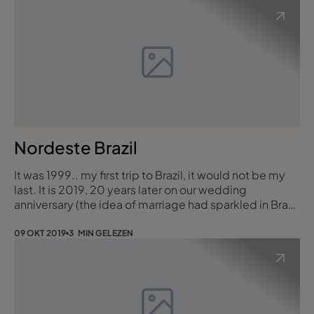
Nordeste Brazil
It was 1999.. my first trip to Brazil, it would not be my
last. It is 2019, 20 years later on our wedding
anniversary (the idea of marriage had sparkled in Brazil
after all) we decided to go back to 'our roots' back to
Brazil. In the meantime I had had the privilege to visit a
09 OKT 2019
3 MIN GELEZEN
few other places but the Nordeste (Ceara) was still on
our list. With recently introduced direct flights to
Fortaleza b