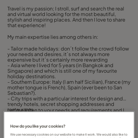
Travel is my passion; I stroll, surf and search the real
and virtual world looking for the most beautiful,
stylish and inspiring places. And then I love to share
that experience!
My main expertise lies among others in:
- Tailor made holidays: don´t follow the crowd follow
your needs and desires, it´s not always more
expensive but it´s certainly more rewarding
- Asia where I lived for 5 years (in Bangkok and
Singapore) and which is still one of my favourite
holiday destinations.
- Southern Europe: Italy (I am half Sicilian), France (my
mother tongue is French), Spain (ever been to San
Sebastian?).
- City trips with a particular interest for design and
trendy hotels, secret shopping addresses and
restaurants.
Let me listen to your needs and requirements and I
- Family friendly holidays; trust me there is much
will plan and organise the best possible trip for you.
more you can do with kids than you would think
All this in your own language (I speak 5), in a place
Service, attention to detail and flexibility are where
and time most suitable for you.
How do you like your cookies?
my focus lies.
Call or e-mail me at your best convenience!
We use necessary cookies on our website to make it work. We would also like to