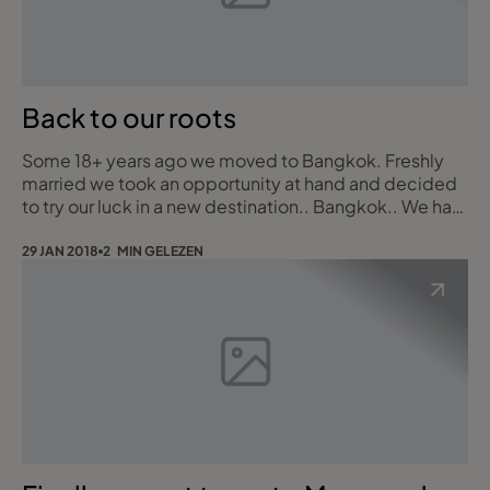
Back to our roots
Some 18+ years ago we moved to Bangkok. Freshly
married we took an opportunity at hand and decided
to try our luck in a new destination.. Bangkok.. We had
been before on a backpackers trip and liked it so why
not live there. A year later our two boys where born
29 JAN 2018
2 MIN GELEZEN
back to back in what you could call a 5* hotel/hospital
Amazing doctors, amazing facilities and food ;) Fast
forward to last Christmas