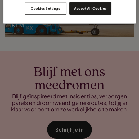
Cookies Settings
Accept All Cookies
KLM
Blijf met ons
meedromen
Blijf geïnspireerd met insider tips, verborgen
parels en droomwaardige reisroutes, tot jij er
klaar voor bent om ze werkelijkheid te maken.
Schrijf je in