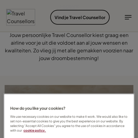
INSPIRATIE
ONTDEK BESTEMMINGEN
SOORTEN VAKANTIES
IDEALE REISTIJD
INSPIRATIE
Airlines
Vind je Travel Counsellor
Bestemmingen
Soorten vakanties
Ideale reistijd
TC Reisroutes
Jouw persoonlijke Travel Counsellor kiest graag een
airline voor je uit die voldoet aan al jouw wensen en
Blogs
Ontdek bestemmingen
kwaliteiten. Zo vlieg jij met alle gemakken voorzien naar
jouw droombestemming!
Soorten vakanties
Bestemmingen
Ideale reistijd
Cruises
Inspiratie
Airlines
Inloggen myTC
Hotels
Change Location
How do you like your cookies?
We use necessary cookies on our website to make it work. We would also like to
set non-essential cookies to give you the best experience on our website. By
selecting “Accept All Cookies” you agree to the use of cookies in accordance
with our
cookie policy.