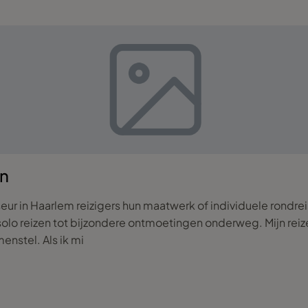
en
iseur in Haarlem reizigers hun maatwerk of individuele rondre
solo reizen tot bijzondere ontmoetingen onderweg. Mijn reizen
eigen ervaringen terugkomen in de reizen die ik samenstel. Als ik mi