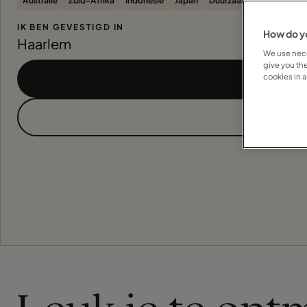
Australië
Zuid-Afrika
Indonesië
Japan
Duurzaamheid
Treinre
IK BEN GEVESTIGD IN
How do yo
Haarlem
We use nece
give you th
cookies in 