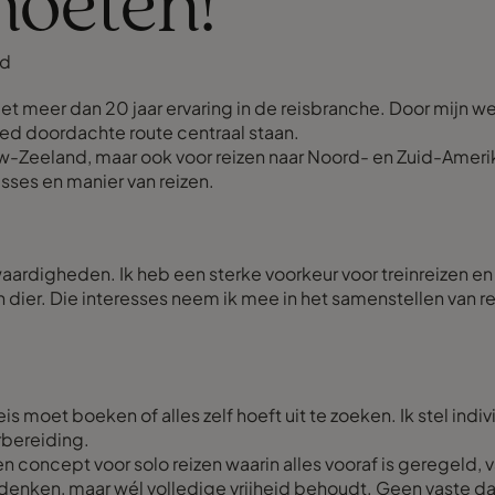
moeten!
ld
met meer dan 20 jaar ervaring in de reisbranche. Door mijn we
oed doordachte route centraal staan.
ieuw-Zeeland, maar ook voor reizen naar Noord- en Zuid-Amerika 
esses en manier van reizen.
swaardigheden. Ik heb een sterke voorkeur voor treinreizen en
ier. Die interesses neem ik mee in het samenstellen van reize
eis moet boeken of alles zelf hoeft uit te zoeken. Ik stel in
rbereiding.
en concept voor solo reizen waarin alles vooraf is geregeld,
te denken, maar wél volledige vrijheid behoudt. Geen vaste d