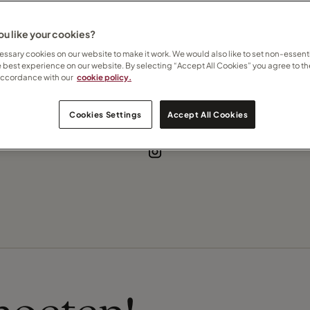
izen
Soloreizigers
Safari
u like your cookies?
ssary cookies on our website to make it work. We would also like to set non-essenti
e best experience on our website. By selecting “Accept All Cookies” you agree to th
accordance with our
cookie policy.
Contact Cindy
Cookies Settings
Accept All Cookies
Meld je aan voor mijn nieuwsbrief