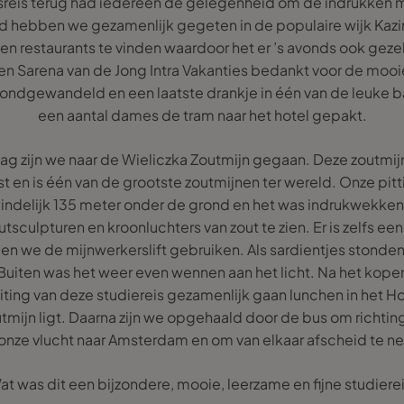
sreis terug had iedereen de gelegenheid om de indrukken me
 hebben we gezamenlijk gegeten in de populaire wijk Kazimie
s en restaurants te vinden waardoor het er ’s avonds ook gez
ten Sarena van de Jong Intra Vakanties bedankt voor de mooie
rondgewandeld en een laatste drankje in één van de leuke 
een aantal dames de tram naar het hotel gepakt.
ag zijn we naar de Wieliczka Zoutmijn gegaan. Deze zoutm
t en is één van de grootste zoutmijnen ter wereld. Onze pitt
ndelijk 135 meter onder de grond en het was indrukwekk
utsculpturen en kroonluchters van zout te zien. Er is zelfs 
n we de mijnwerkerslift gebruiken. Als sardientjes stond
. Buiten was het weer even wennen aan het licht. Na het kope
sluiting van deze studiereis gezamenlijk gaan lunchen in het H
tmijn ligt. Daarna zijn we opgehaald door de bus om richtin
 onze vlucht naar Amsterdam en om van elkaar afscheid te n
at was dit een bijzondere, mooie, leerzame en fijne studierei