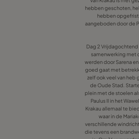
van Krakau is met gez
hebben geschoten, hebb
hebben opgefrist 
aangeboden door de Po
Dag 2 Vrijdagochtend h
samenwerking met de
werden door Sarena en 
goed gaat met betrekki
zelf ook veel van heb
de Oude Stad. Starte
plein met de stoelen a
Paulus II in het Wa
Krakau allemaal te bie
waar in de Mariak
verschillende windricht
die tevens een brandwee