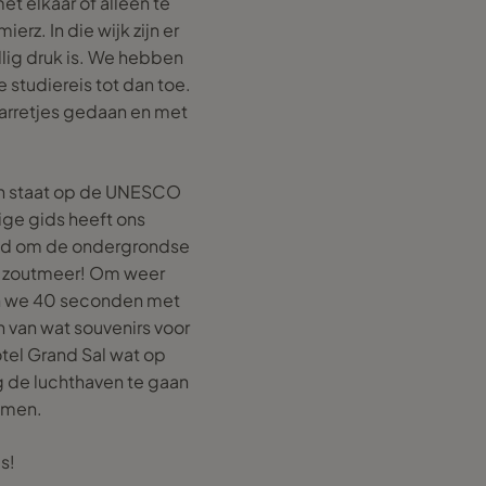
t elkaar of alleen te
rz. In die wijk zijn er
ellig druk is. We hebben
 studiereis tot dan toe.
barretjes gedaan en met
ijn staat op de UNESCO
ige gids heeft ons
end om de ondergrondse
een zoutmeer! Om weer
en we 40 seconden met
n van wat souvenirs voor
otel Grand Sal wat op
g de luchthaven te gaan
emen.
s!