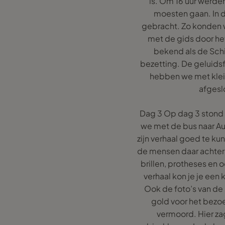
is. Om 16 uur werde
moesten gaan. In d
gebracht. Zo konden w
met de gids door h
bekend als de Sch
bezetting. De geluidsf
hebben we met klein
afgesl
Dag 3 Op dag 3 stond 
we met de bus naar A
zijn verhaal goed te ku
de mensen daar achter 
brillen, protheses en 
verhaal kon je je ee
Ook de foto’s van de
gold voor het bezo
vermoord. Hier za