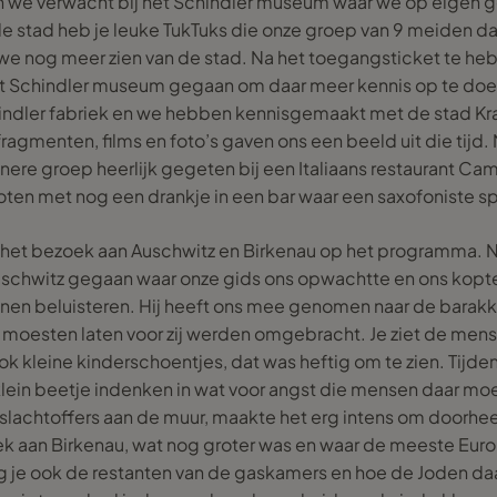
n we verwacht bij het Schindler museum waar we op eigen 
e stad heb je leuke TukTuks die onze groep van 9 meiden d
e nog meer zien van de stad. Na het toegangsticket te he
et Schindler museum gegaan om daar meer kennis op te doe
indler fabriek en we hebben kennisgemaakt met de stad Kra
ragmenten, films en foto’s gaven ons een beeld uit die tij
ere groep heerlijk gegeten bij een Italiaans restaurant 
oten met nog een drankje in een bar waar een saxofoniste s
het bezoek aan Auschwitz en Birkenau op het programma. Na 
uschwitz gegaan waar onze gids ons opwachtte en ons kopt
nnen beluisteren. Hij heeft ons mee genomen naar de barakk
moesten laten voor zij werden omgebracht. Je ziet de mensel
ook kleine kinderschoentjes, dat was heftig om te zien. Tijd
n klein beetje indenken in wat voor angst die mensen daar m
 slachtoffers aan de muur, maakte het erg intens om doorhee
ek aan Birkenau, wat nog groter was en waar de meeste Eu
g je ook de restanten van de gaskamers en hoe de Joden 