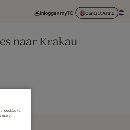
Inloggen myTC
Contact Astrid
ies naar Krakau
al cookies to
e use of