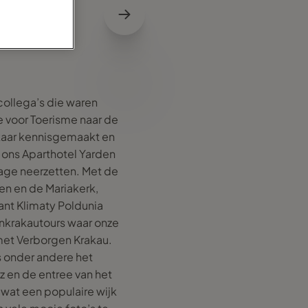
collega’s die waren
e voor Toerisme naar de
lkaar kennisgemaakt en
 ons Aparthotel Yarden
age neerzetten. Met de
en en de Mariakerk,
ant Klimaty Poldunia
nkrakautours waar onze
 met Verborgen Krakau.
s onder andere het
 en de entree van het
 wat een populaire wijk