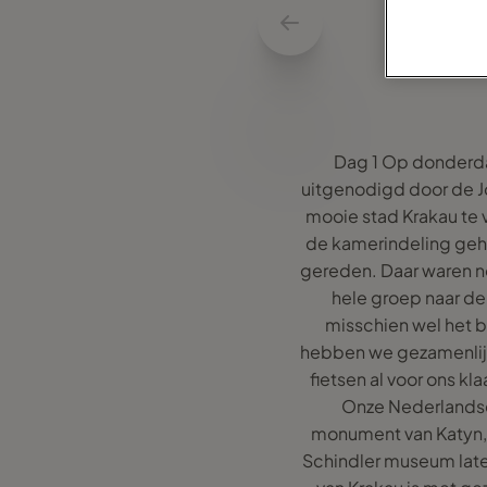
Dag 1 Op donderdag
uitgenodigd door de Jo
mooie stad Krakau te 
de kamerindeling geho
gereden. Daar waren n
hele groep naar de
misschien wel het b
hebben we gezamenlijk
fietsen al voor ons k
Onze Nederlandse 
monument van Katyn, 
Schindler museum laten