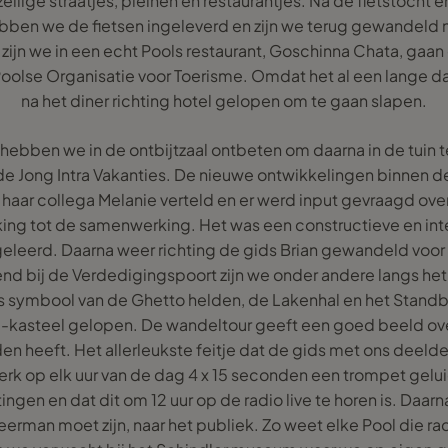
ellige straatjes, pleinen en restaurantjes. Na de fietstocht e
en we de fietsen ingeleverd en zijn we terug gewandeld na
zijn we in een echt Pools restaurant, Goschinna Chata, gaan
olse Organisatie voor Toerisme. Omdat het al een lange da
na het diner richting hotel gelopen om te gaan slapen.
ebben we in de ontbijtzaal ontbeten om daarna in de tuin 
 Jong Intra Vakanties. De nieuwe ontwikkelingen binnen de 
haar collega Melanie verteld en er werd input gevraagd ove
ng tot de samenwerking. Het was een constructieve en inte
 geleerd. Daarna weer richting de gids Brian gewandeld voo
nd bij de Verdedigingspoort zijn we onder andere langs het 
ls symbool van de Ghetto helden, de Lakenhal en het Stand
wel-kasteel gelopen. De wandeltour geeft een goed beeld ov
den heeft. Het allerleukste feitje dat de gids met ons deeld
erk op elk uur van de dag 4 x 15 seconden een trompet geluid
ingen en dat dit om 12 uur op de radio live te horen is. Daarn
rman moet zijn, naar het publiek. Zo weet elke Pool die radio