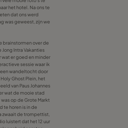
n vele mooie foto’s te
ar het hotel. Na ons te
 eten dat ons werd
g was geweest, zijn we
te brainstormen over de
Jong Intra Vakanties
r wat er goed en minder
ractieve sessie waar ik
r een wandeltocht door
Holy Ghost Plein, het
beeld van Paus Johannes
er wat de mooie stad
e was op de Grote Markt
 te horen is in de
a zwaait de trompettist,
 luistert dat het 12 uur