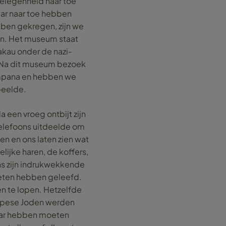
gelegenheid naar toe
aar naar toe hebben
bben gekregen, zijn we
n. Het museum staat
kau onder de nazi-
d. Na dit museum bezoek
Campana en hebben we
peelde.
een vroeg ontbijt zijn
elefoons uitdeelde om
en en ons laten zien wat
ijke haren, de koffers,
ens zijn indrukwekkende
oeten hebben geleefd.
n te lopen. Hetzelfde
ropese Joden werden
daar hebben moeten