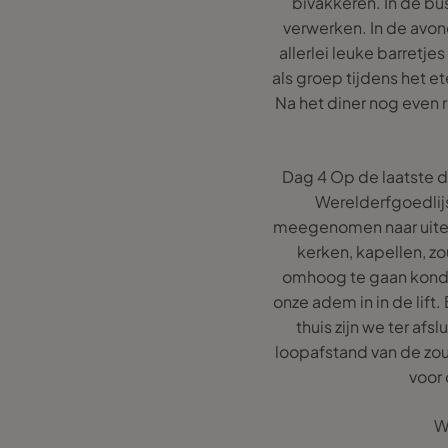
bivakkeren. In de bu
verwerken. In de avond
allerlei leuke barretje
als groep tijdens het e
Na het diner nog even 
Dag 4 Op de laatste d
Werelderfgoedlijs
meegenomen naar uitei
kerken, kapellen, zo
omhoog te gaan konde
onze adem in in de lift
thuis zijn we ter af
loopafstand van de zou
voor
W