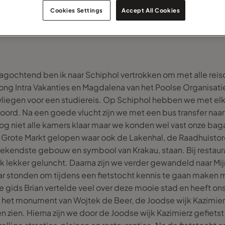
Cookies Settings
Accept All Cookies
ochtend ben ik naar Schiphol vertrokken om met alle reis
ng Intra Vakanties en Magdalena van het Poolse Organisati
vliegen voor een studiereis. Op Schiphol hebben we met e
ord. Na een goede vlucht zijn we met een bus transfer naar
og niet alle kamers klaar maar we konden wel vast onze bag
 Grote Markt gelopen waar ook de Lakenhal, de Raadhuistor
ekendste gebouw en symbool van Krakau, staan. Bij restaur
 lekker geluncht. Daarna zijn we verder gewandeld naar Mij
laar stonden om tijdens een fietstocht kennis te gaan maken
gids Brian vertelde veel over deze mooie stad en heeft on
het monument van Wojtek de Beer, de Joodse wijk Kazimierz
 zien. Hierna zijn we door de Joodse wijk Kazimierz gefietst