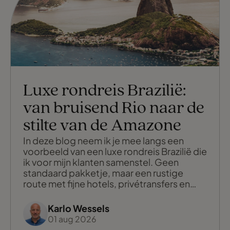
Luxe rondreis Brazilië:
van bruisend Rio naar de
stilte van de Amazone
In deze blog neem ik je mee langs een
voorbeeld van een luxe rondreis Brazilië die
ik voor mijn klanten samenstel. Geen
standaard pakketje, maar een rustige
route met fijne hotels, privétransfers en
genoeg ruimte om echt te genieten. Zie
het als inspiratie: jouw eigen reis maak ik
Karlo Wessels
altijd helemaal op maat.
01 aug 2026