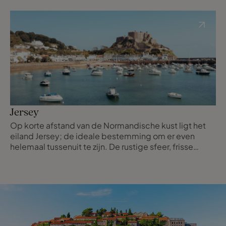
paradijs en word je vriendelijk ontvangen door de
gastvrije bewoners. Madeira biedt een scala aan
hoogwaardige accommodaties. Van een
accommodatie in de stad, een huis op het platteland
tot een hotel midden in de natuur, je Travel Counsellor
kent de mooiste plekken.
Jersey
Op korte afstand van de Normandische kust ligt het
eiland Jersey; de ideale bestemming om er even
helemaal tussenuit te zijn. De rustige sfeer, frisse
zeelucht en het milde klimaat maken het een ideale
bestemming om te ontspannen én op te laden. Met
de nieuwe rechtstreekse KLM-vlucht van Amsterdam
sta je in no time midden in een groen en weelderig
landschap en geniet je van adembenemende kusten,
goudgele stranden en heerlijk lokaal en vers eten.