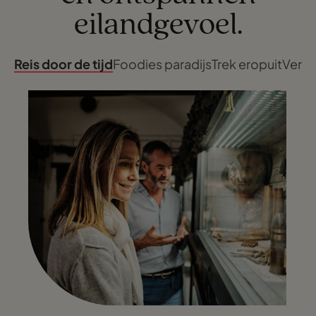
eilandgevoel.
Reis door de tijd
Foodies paradijs
Trek eropuit
Verke