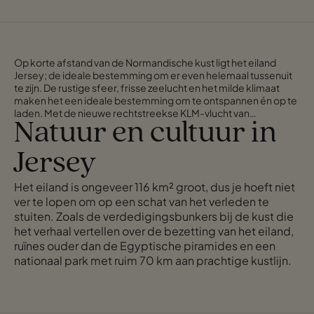
Op korte afstand van de Normandische kust ligt het eiland
Jersey; de ideale bestemming om er even helemaal tussenuit
te zijn. De rustige sfeer, frisse zeelucht en het milde klimaat
maken het een ideale bestemming om te ontspannen én op te
laden. Met de nieuwe rechtstreekse KLM-vlucht van
Natuur en cultuur in
Amsterdam sta je in no time midden in een groen en weelderig
landschap en geniet je van adembenemende kusten,
goudgele stranden en heerlijk lokaal en vers eten.
Jersey
Het eiland is ongeveer 116 km² groot, dus je hoeft niet
ver te lopen om op een schat van het verleden te
stuiten. Zoals de verdedigingsbunkers bij de kust die
het verhaal vertellen over de bezetting van het eiland,
ruïnes ouder dan de Egyptische piramides en een
nationaal park met ruim 70 km aan prachtige kustlijn.