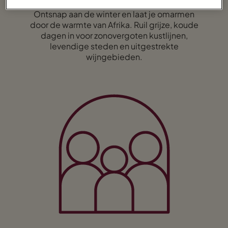
Winterzon
Ontsnap aan de winter en laat je omarmen
door de warmte van Afrika. Ruil grijze, koude
dagen in voor zonovergoten kustlijnen,
levendige steden en uitgestrekte
wijngebieden.