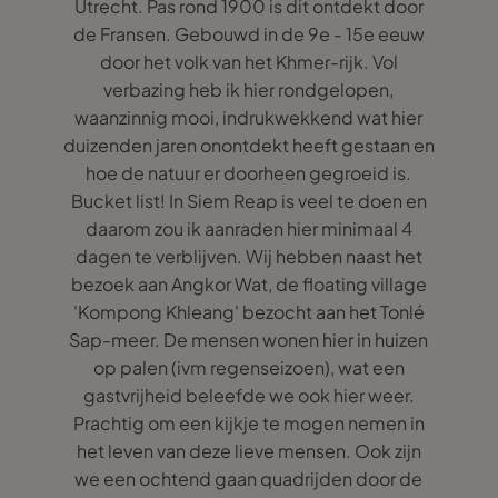
Utrecht. Pas rond 1900 is dit ontdekt door
de Fransen. Gebouwd in de 9e - 15e eeuw
door het volk van het Khmer-rijk. Vol
verbazing heb ik hier rondgelopen,
waanzinnig mooi, indrukwekkend wat hier
duizenden jaren onontdekt heeft gestaan en
hoe de natuur er doorheen gegroeid is.
Bucket list! In Siem Reap is veel te doen en
daarom zou ik aanraden hier minimaal 4
dagen te verblijven. Wij hebben naast het
bezoek aan Angkor Wat, de floating village
'Kompong Khleang' bezocht aan het Tonlé
Sap-meer. De mensen wonen hier in huizen
op palen (ivm regenseizoen), wat een
gastvrijheid beleefde we ook hier weer.
Prachtig om een kijkje te mogen nemen in
het leven van deze lieve mensen. Ook zijn
we een ochtend gaan quadrijden door de