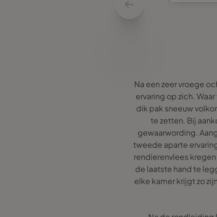
Na een zeer vroege och
ervaring op zich. Waa
dik pak sneeuw volko
te zetten. Bij aan
gewaarwording. Aange
tweede aparte ervaring.
rendierenvlees kregen 
de laatste hand te le
elke kamer krijgt zo z
Na de rondleiding k