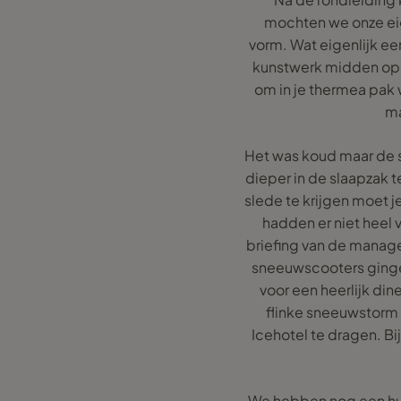
mochten we onze eig
vorm. Wat eigenlijk ee
kunstwerk midden op d
om in je thermea pak w
ma
Het was koud maar de s
dieper in de slaapzak t
slede te krijgen moet j
hadden er niet heel 
briefing van de manage
sneeuwscooters ginge
voor een heerlijk din
flinke sneeuwstorm
Icehotel te dragen. B
We hebben nog een hu