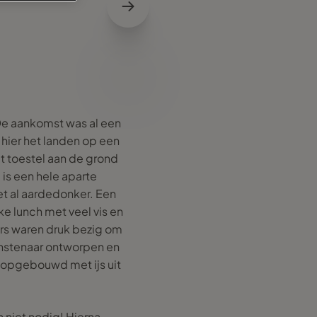
 De aankomst was al een
hier het landen op een
 toestel aan de grond
 is een hele aparte
t al aardedonker. Een
ke lunch met veel vis en
ars waren druk bezig om
unstenaar ontworpen en
w opgebouwd met ijs uit
n niet nodig! Hierna