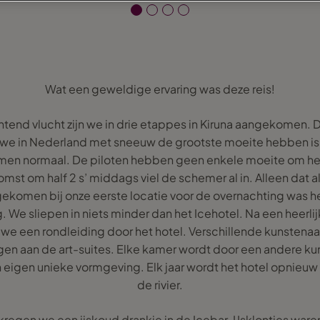
Wat een geweldige ervaring was deze reis!
tend vlucht zijn we in drie etappes in Kiruna aangekomen.
r we in Nederland met sneeuw de grootste moeite hebben is 
men normaal. De piloten hebben geen enkele moeite om het
komst om half 2 s’ middags viel de schemer al in. Alleen dat al
komen bij onze eerste locatie voor de overnachting was he
 We sliepen in niets minder dan het Icehotel. Na een heerlij
we een rondleiding door het hotel. Verschillende kunstena
ggen aan de art-suites. Elke kamer wordt door een andere k
ijn eigen unieke vormgeving. Elk jaar wordt het hotel opnieu
de rivier.
regen we een ijskoud drankje in de Icebar. IJsklontjes ware