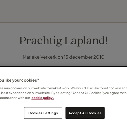
ONTDEK BESTEMMINGEN
SOORTEN VAKANTIES
IDEALE REISTIJD
INSPIRATIE
Prachtig Lapland!
Marieke Verkerk on 15 december 2010
u like your cookies?
ssary cookies on our website to make it work. We would also like to set non-essenti
e best experience on our website. By selecting “Accept All Cookies” you agree to th
accordance with our
cookie policy.
Cookies Settings
Accept All Cookies