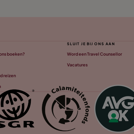
SLUIT JE BIJ ONS AAN
 ons boeken?
Word een Travel Counsellor
Vacatures
d reizen
n