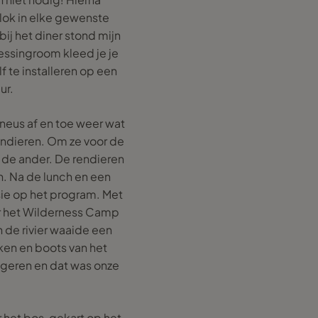
lok in elke gewenste
ij het diner stond mijn
essingroom kleed je je
f te installeren op een
ur.
neus af en toe weer wat
rendieren. Om ze voor de
n de ander. De rendieren
n. Na de lunch en een
sie op het program. Met
r het Wilderness Camp
n de rivier waaide een
en en boots van het
ogeren en dat was onze
et bos, gekart op het