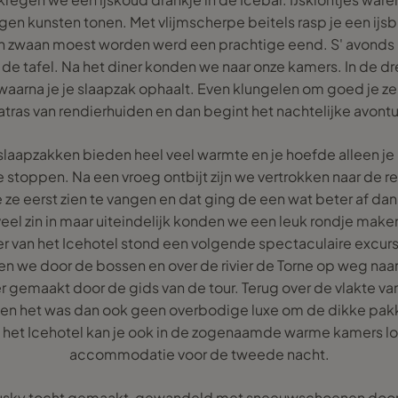
en kunsten tonen. Met vlijmscherpe beitels rasp je een ijsb
n zwaan moest worden werd een prachtige eend. S' avonds b
e tafel. Na het diner konden we naar onze kamers. In de dr
aarna je je slaapzak ophaalt. Even klungelen om goed je zel
tras van rendierhuiden en dan begint het nachtelijke avontu
laapzakken bieden heel veel warmte en je hoefde alleen je 
e stoppen. Na een vroeg ontbijt zijn we vertrokken naar de 
e ze eerst zien te vangen en dat ging de een wat beter af da
veel zin in maar uiteindelijk konden we een leuk rondje make
r van het Icehotel stond een volgende spectaculaire excur
n we door de bossen en over de rivier de Torne op weg naa
er gemaakt door de gids van de tour. Terug over de vlakte va
 en het was dan ook geen overbodige luxe om de dikke pakk
ij het Icehotel kan je ook in de zogenaamde warme kamers l
accommodatie voor de tweede nacht.
sky tocht gemaakt, gewandeld met sneeuwschoenen door h