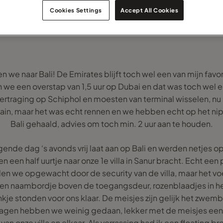
Cookies Settings
Accept All Cookies
we naar Bali! De Emirates blijft toch wel een van mijn fav
 we een overstap van 1,5 uur op Dubai en dat was toch wel 
ertraging op Schiphol en moesten van terminal wisselen, nu 
ain, maar het was echt rennen en we hebben echt op het nip
Bali gehaald, advies om toch min. 2 uur aan te houden.
nde dag ‘s avonds vrij laat aan op Bali en werden netjes 
n een half uurtje naar onze 1e villa in Sanur bracht. Echt een 
den we opgewacht door de security van de villa, maar het vo
n naambordje boven de toegangsdeur, rozenblaadjes in he
je stonden voor ons klaar. De meisjes zijn gelijk het zwem
e dagen hebben we weinig gedaan, lekker met de meisjes e
van onze villa en elkaar. Als verrassing had ik een floating 