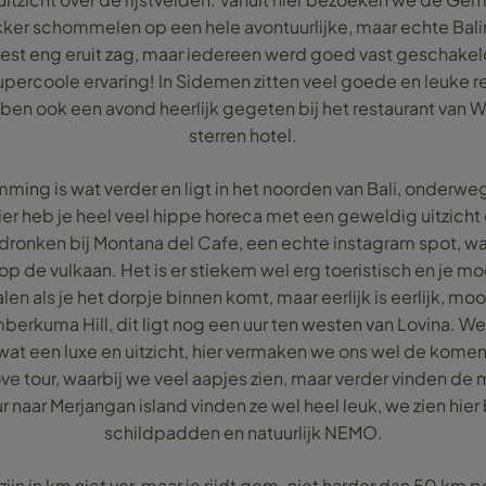
kker schommelen op een hele avontuurlijke, maar echte Bali
est eng eruit zag, maar iedereen werd goed vast geschakeld 
ercoole ervaring! In Sidemen zitten veel goede en leuke re
en ook een avond heerlijk gegeten bij het restaurant van W
sterren hotel.
ng is wat verder en ligt in het noorden van Bali, onderweg 
ier heb je heel veel hippe horeca met een geweldig uitzicht
onken bij Montana del Cafe, een echte instagram spot, waar
 op de vulkaan. Het is er stiekem wel erg toeristisch en je mo
en als je het dorpje binnen komt, maar eerlijk is eerlijk, mooi 
erkuma Hill, dit ligt nog een uur ten westen van Lovina. We v
wat een luxe en uitzicht, hier vermaken we ons wel de kome
 tour, waarbij we veel aapjes zien, maar verder vinden de m
r naar Merjangan island vinden ze wel heel leuk, we zien hie
schildpadden en natuurlijk NEMO.
ijn in km niet ver, maar je rijdt gem. niet harder dan 50 km p