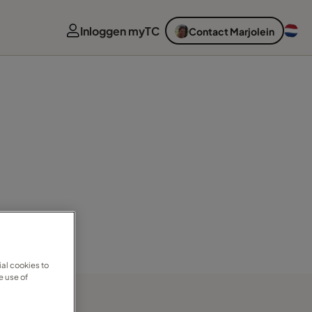
Inloggen myTC
Contact Marjolein
al cookies to
e use of