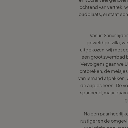
ochtend van vertrek, w
badplaats, er staat ec
Vanuit Sanur rijd
geweldige villa, 
uitgekozen, wij met e
een groot zwembad bij
Vervolgens gaan we Ub
ontbreken, de meisjes 
van iemand afpakken, 
de aapjes heen. De vo
spannend, maar daarna
g
Na een paar heerlijk
rustiger en de omgevin
een infinitypool met