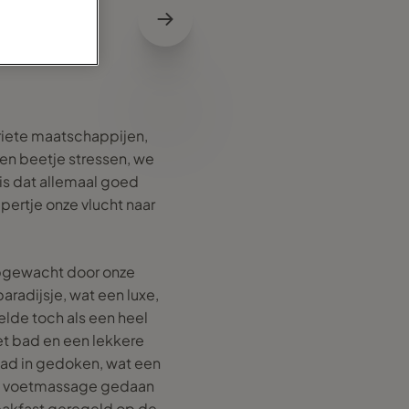
oriete maatschappijen,
een beetje stressen, we
is dat allemaal goed
pertje onze vlucht naar
opgewacht door onze
paradijsje, wat een luxe,
elde toch als een heel
t bad en een lekkere
bad in gedoken, wat een
en voetmassage gedaan
breakfast geregeld op de