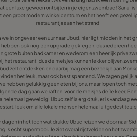
at een luxe gewoon ontbijten in je eigen zwembad! Sanur is 
ht een groot modern winkelcentrum en het heeft een gezell
restaurantjes aan het strand.
en we in ongeveer een uur naar Ubud, hier ligt midden in het 
we hebben ook nog een upgrade gekregen, dus iedereen hee
en grote buiten badkamer en wederom een heerlijk prive z
 het restaurant, dus de meisjes kunnen lekker blijven zwe
ud zelf ontdekken en daarbij mag een bezoekje aan Monkey 
vinden het leuk, maar ook best spannend. We zagen gelijk a
we hebben gelukkig geen eten bij ons, maar lopen toch met
lgende dag gaan we raften, voor de meisjes de 1e keer, Ben
 helemaal geweldig! Ubud zelf is erg druk, er is vandaag 
estart, leuk om alle lokale mensen helemaal uitgedost te zie
e dagen in het toch wat drukke Ubud reizen we door naar Side
g is echt supermooi. Je ziet overal rijstvelden en het zwem
 uitzicht over de rijstvelden. Vanuit hier bezoeken we de Ge