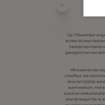
Op 7 November vlogen 
echter dit keer hadden
hadden een kleine v
geregeld met een airtr
We kwamen de volge
chauffeur, die ons binne
door het tijdstip wer
warm welkom, met ee
snack en welkomstdrank
heerlijk begin! De 1
en vooral veel genoten 