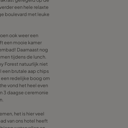
verder een hele relaxte
ige boulevard met leuke
groen ook weer een
ft een mooie kamer
wembad! Daarnaast nog
mmen tijdens de lunch.
Forest natuurlijk niet
l een brutale aap chips
 een redelijke boog om
the vond het heel even
een 3 daagse ceremonie
n.
men, het is hier veel
bad van ons hotel heeft
mbleng watervallen en