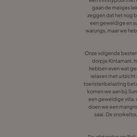
gaan de meisjes le
zeggen dat het nog b
een geweldige en sup
warungs, maar we hebb
Onze volgende bestemmi
dorpje Kintamani, h
hebben even wat gedr
relaxen met uitzicht
toeristenbelasting betal
komen we aan bij Sumb
een geweldige villa, 
doen we een mangrove
saai. De snorkeltou
De afstanden op Bali z