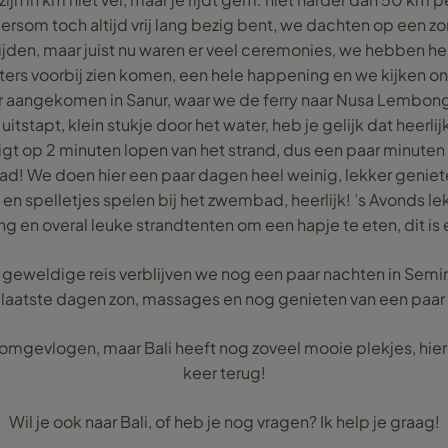
dersom toch altijd vrij lang bezig bent, we dachten op een 
ijden, maar juist nu waren er veel ceremonies, we hebben he
rs voorbij zien komen, een hele happening en we kijken onz
uur aangekomen in Sanur, waar we de ferry naar Nusa Lembon
tstapt, klein stukje door het water, heb je gelijk dat heerlijk
 op 2 minuten lopen van het strand, dus een paar minuten 
ad! We doen hier een paar dagen heel weinig, lekker genie
 en spelletjes spelen bij het zwembad, heerlijk! ’s Avonds l
 en overal leuke strandtenten om een hapje te eten, dit is 
ze geweldige reis verblijven we nog een paar nachten in Se
laatste dagen zon, massages en nog genieten van een paar
 omgevlogen, maar Bali heeft nog zoveel mooie plekjes, hi
keer terug!
Wil je ook naar Bali, of heb je nog vragen? Ik help je graag!