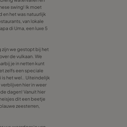
nese swing! Ik moet
en het was natuurlijk
staurants, van lokale
apa di Uma, een luxe 5
zijn we gestopt bij het
 over de vulkaan. We
bij je in netten kunt
et zelfs een speciale
is het wel.. Uiteindelijk
erblijven hier in weer
nde dagen! Vanuit hier
eisjes dit een beetje
r blauwe zeesterren,
er uur, waardoor je van