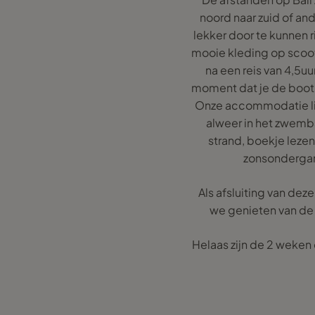
noord naar zuid of an
lekker door te kunnen r
mooie kleding op scoote
na een reis van 4,5
moment dat je de boot ui
Onze accommodatie ligt
alweer in het zwemb
strand, boekje lezen
zonsondergang
Als afsluiting van de
we genieten van de 
Helaas zijn de 2 weken