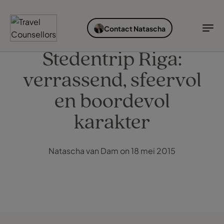
ONTDEK BESTEMMINGEN
SOORTEN VAKANTIES
IDEALE REISTIJD
INSPIRATIE
Contact Natascha
Bestemmingen
Soorten vakanties
Ideale reistijd
TC Reisroutes
Stedentrip Riga:
verrassend, sfeervol
Blogs
Ontdek bestemmingen
Soorten vakanties
en boordevol
Bestemmingen
Ideale reistijd
karakter
Cruises
Inspiratie
Airlines
Natascha van Dam on 18 mei 2015
Inloggen myTC
Hotels
Change Location