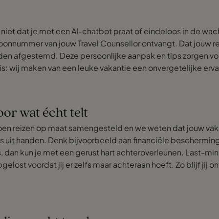
et dat je met een AI-chatbot praat of eindeloos in de wacht
oonnummer van jouw Travel Counsellor ontvangt. Dat jouw reisad
orden afgestemd. Deze persoonlijke aanpak en tips zorgen voo
uis: wij maken van een leuke vakantie een onvergetelijke erva
or wat écht telt
oen reizen op maat samengesteld en we weten dat jouw vak
s uit handen. Denk bijvoorbeeld aan financiële bescherming
s, dan kun je met een gerust hart achteroverleunen. Last-mi
elost voordat jij er zelfs maar achteraan hoeft. Zo blijf ji