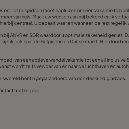
ites en - of reisgidsen moet napluizen om een vakantie te bo
t meer van huis. Maak uw wensen aan mij bekend en ik vertaa
ierbij centraal. U bepaalt waar en wanneer, de rest regel ik 
en bij ANVR en SGR waardoor u optimale zekerheid geniet. 
 kijk ik ook naar de Belgische en Duitse markt. Hierdoor bent
d, van een actieve wandelvakantie tot een all inclusive 5-st
 gewenst wordt zelfs vervoer van en naar de luchthaven en auto
de reiswereld bent u gegarandeerd van een deskundig advies.
ontact met mij op.