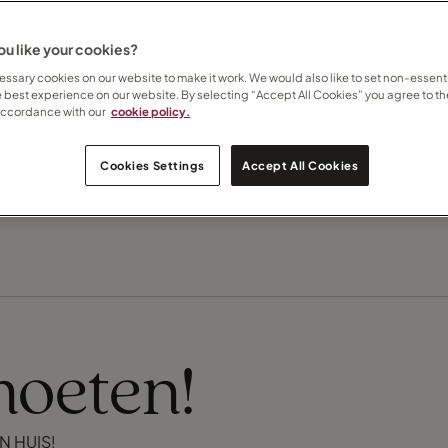
u like your cookies?
Contact Chantal
ssary cookies on our website to make it work. We would also like to set non-essenti
e best experience on our website. By selecting “Accept All Cookies” you agree to th
Meld je aan voor mijn nieuwsbrief
accordance with our
cookie policy.
Cookies Settings
Accept All Cookies
moeten!
N HUIS!