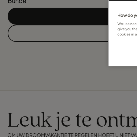
Bunde
How do yo
We use nece
give you th
cookies in 
Leuk je te ont
OM UW DROOMVAKANTIE TE REGELEN HOEFT U NIET VA