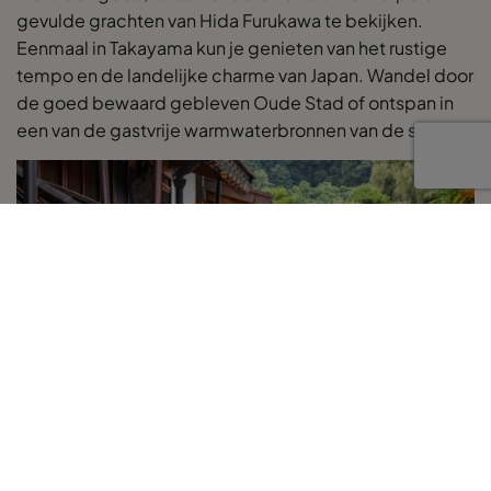
gevulde grachten van Hida Furukawa te bekijken.
Eenmaal in Takayama kun je genieten van het rustige
tempo en de landelijke charme van Japan. Wandel door
de goed bewaard gebleven Oude Stad of ontspan in
een van de gastvrije warmwaterbronnen van de stad.
Dag 8-11: Kyoto