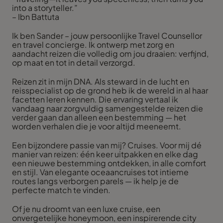
into a storyteller.”
– Ibn Battuta
Ik ben Sander – jouw persoonlijke Travel Counsellor
en travel concierge. Ik ontwerp met zorg en
aandacht reizen die volledig om jou draaien: verfijnd,
op maat en tot in detail verzorgd.
Reizen zit in mijn DNA. Als steward in de lucht en
reisspecialist op de grond heb ik de wereld in al haar
facetten leren kennen. Die ervaring vertaal ik
vandaag naar zorgvuldig samengestelde reizen die
verder gaan dan alleen een bestemming — het
worden verhalen die je voor altijd meeneemt.
Een bijzondere passie van mij? Cruises. Voor mij dé
manier van reizen: één keer uitpakken en elke dag
een nieuwe bestemming ontdekken, in alle comfort
en stijl. Van elegante oceaancruises tot intieme
routes langs verborgen parels — ik help je de
perfecte match te vinden.
Of je nu droomt van een luxe cruise, een
onvergetelijke honeymoon, een inspirerende city