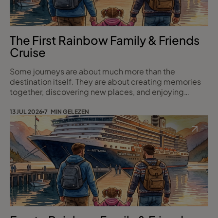
The First Rainbow Family & Friends
Cruise
Some journeys are about much more than the
destination itself. They are about creating memories
together, discovering new places, and enjoying
quality time with the people who matter most. That is
why I am incredibly proud to present my very first
13 JUL 2026
7 MIN GELEZEN
Rainbow Family & Friends Cruise.