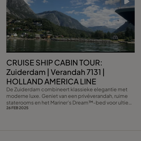
CRUISE SHIP CABIN TOUR:
Zuiderdam | Verandah 7131 |
HOLLAND AMERICA LINE
De Zuiderdam combineert klassieke elegantie met
moderne luxe. Geniet van een privéverandah, ruime
staterooms en het Mariner’s Dream™-bed voor ultiem
26 FEB 2025
comfort.