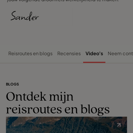
Reisroutes en blogs
Recensies
Video's
Neem cont
BLOGS
Ontdek mijn
reisroutes en blogs