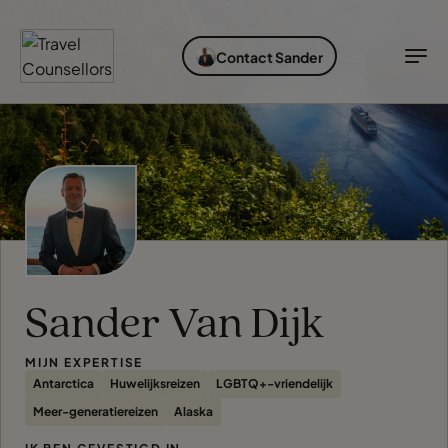
ONTDEK BESTEMMINGEN
SOORTEN VAKANTIES
IDEALE REISTIJD
INSPIRATIE
Contact Sander
Bestemmingen
Soorten vakanties
Ideale reistijd
TC Reisroutes
Blogs
Ontdek bestemmingen
Soorten vakanties
Bestemmingen
Ideale reistijd
Cruises
Inspiratie
Airlines
Inloggen myTC
Sander Van Dijk
Hotels
Change Location
MIJN EXPERTISE
Antarctica
Huwelijksreizen
LGBTQ+-vriendelijk
Meer-generatiereizen
Alaska