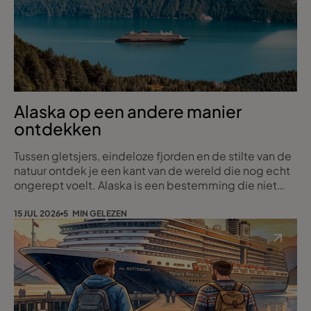
Alaska op een andere manier
ontdekken
Tussen gletsjers, eindeloze fjorden en de stilte van de
natuur ontdek je een kant van de wereld die nog echt
ongerept voelt. Alaska is een bestemming die niet
alleen indruk maakt door haar immense schoonheid,
maar je ook uitnodigt om te vertragen en volledig op
15 JUL 2026
5 MIN GELEZEN
te gaan in het moment.