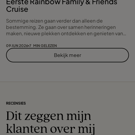
Eerste Rainbow Family & Friends
Cruise
Sommige reizen gaan verder dan alleen de
bestemming. Ze gaan over samen herinneringen
maken, nieuwe plekken ontdekken en genieten van
quality time met de mensen die belangrijk voor je zijn.
Daarom ben ik ontzettend trots om mijn allereerste
09 JUN 2026
7 MIN GELEZEN
Rainbow Family & Friends Cruise te presenteren.
Bekijk meer
RECENSIES
Dit zeggen mijn
klanten over mij