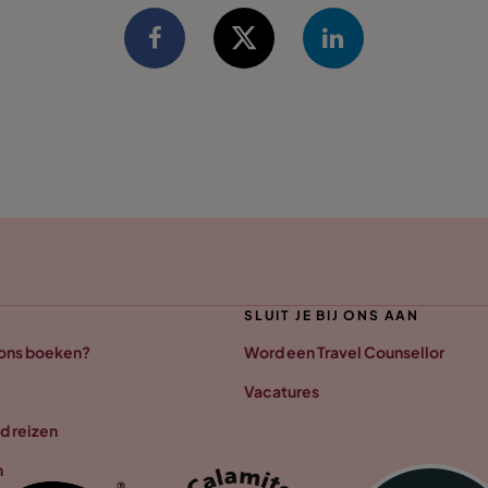
SLUIT JE BIJ ONS AAN
 ons boeken?
Word een Travel Counsellor
Vacatures
d reizen
n