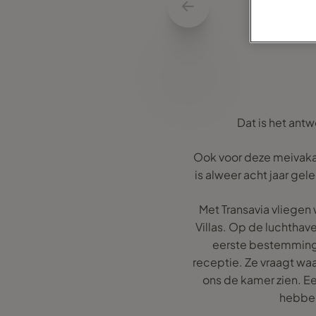
Dat is het ant
Ook voor deze meivakan
is alweer acht jaar ge
Met Transavia vliegen 
Villas. Op de luchthav
eerste bestemming 
receptie. Ze vraagt wa
ons de kamer zien. Een
hebben