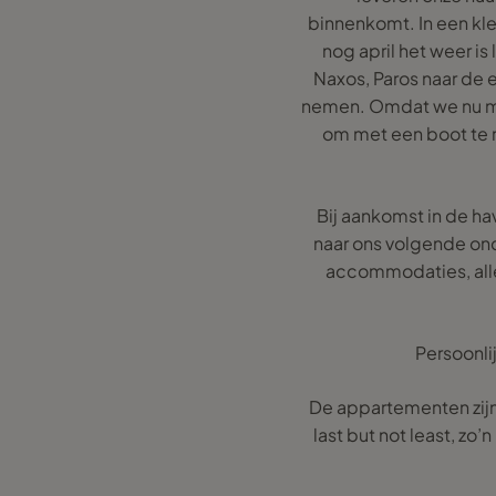
binnenkomt. In een kle
nog april het weer is
Naxos, Paros naar de 
nemen. Omdat we nu maa
om met een boot te re
Bij aankomst in de h
naar ons volgende ond
accommodaties, all
Persoonli
De appartementen zijn
last but not least, zo