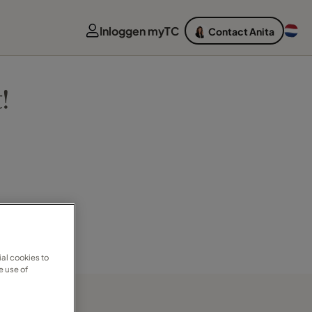
Inloggen myTC
Contact Anita
!
al cookies to
e use of