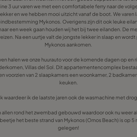
ine 3 uur varen we met een comfortabele ferry naar de volge
 lekker en we hebben mooi uitzicht vanaf de boot. We varen 
eindbestemming Mykonos. Overigens zijn dit ook leuke eiland
r een week gaan houden wij het bij twee eilanden. De mei
izen. Na een uurtje valt de jongste lekker in slaap en word
Mykonos aankomen.
aven halen we onze huurauto voor de komende dagen op en ri
erkomen, Villas del Sol. Dit appartementencomplex bestaat 
en voorzien van 2 slaapkamers een woonkamer, 2 badkamers
keuken.
jk waardeer ik de laatste jaren ook de wasmachine met dro
 allen rond het zwembad gebouwd waardoor ook nu weer alles
’n beetje het beste strand van Mykonos (Ornos Beach) is op 
gelegen!