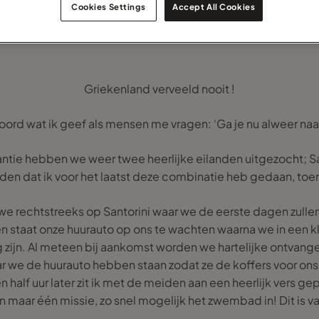
Cookies Settings
Accept All Cookies
Griekenland verveeld nooit !
woord wat ik geef als mensen me vragen: ‘Ga je nu alweer naa
tie hebben we weer twee heerlijke eilanden uitgezocht; S
leden dat ik voor het laatst deze combinatie heb gedaan, to
we rechtstreeks op Santorini waar we de eerste dagen zullen 
en staat onze huurauto op ons te wachten waarna we in een kl
zijn. Al meteen bij aankomst worden we hartelijke ontvang
ar we de huurauto hebben staan zodat ze de koffers voor ons
 half uur later zit ik met de meiden aan een heerlijk vers gepe
 maar één missie, zo snel mogelijk het zwembad in! Dit is va