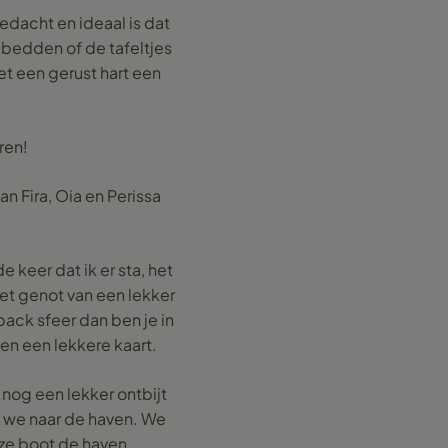
gedacht en ideaal is dat
ebedden of de tafeltjes
t een gerust hart een
ren!
 Fira, Oia en Perissa
e keer dat ik er sta, het
het genot van een lekker
back sfeer dan ben je in
 en een lekkere kaart.
nog een lekker ontbijt
en we naar de haven. We
ze boot de haven