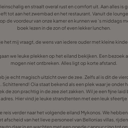
nschalig en straalt overal rust en comfort uit. Aan alles is 
ft tot aan het zwembad en het restaurant. Vanuit de loung
op de voordeur van onze kamer en kunnen we ’s middags me
boek lezen in de zon of even lekker lunchen.
 je het mij vraagt, de wens van iedere ouder met kleine kinde
n we leuke plekken op het eiland bekijken. Een bezoek aan
mogen niet ontbreken. Alles ligt op korte afstand.
eb je echt magisch uitzicht over de zee. Zelfs al is dit de vierd
. Schitterend! Oia staat bekend als een plek waar je onder 
 de zon prachtig in de zee ziet zakken. Wil je een fijne laid 
e adres. Hier vind je leuke strandtenten met een leuk sfeertje
e reis verder naar het volgende eiland Mykonos. We hebben 
et afscheid van het lieve personeel van Bellonias villas, rijd
urauto daar in en wachten met een goede cappuccino tot on