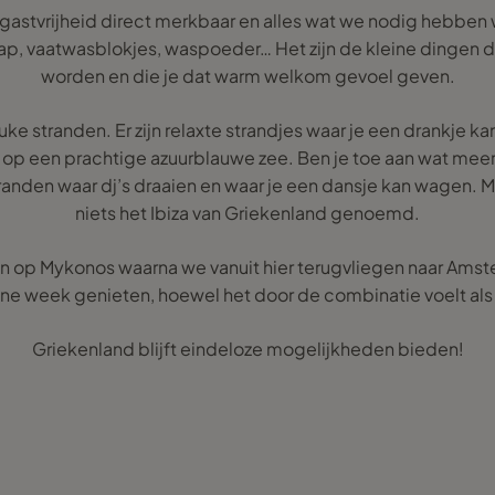
 gastvrijheid direct merkbaar en alles wat we nodig hebben
rap, vaatwasblokjes, waspoeder… Het zijn de kleine dingen
worden en die je dat warm welkom gevoel geven.
ke stranden. Er zijn relaxte strandjes waar je een drankje 
t op een prachtige azuurblauwe zee. Ben je toe aan wat meer
stranden waar dj’s draaien en waar je een dansje kan wagen. 
niets het Ibiza van Griekenland genoemd.
en op Mykonos waarna we vanuit hier terugvliegen naar Amst
ijne week genieten, hoewel het door de combinatie voelt als
Griekenland blijft eindeloze mogelijkheden bieden!