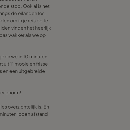
nde stop. Ook al is het
langs de eilanden Ios,
en om in je reis op te
den vinden het heerlijk
t pas wakker als we op
jden we in 10 minuten
uit 11 mooie en frisse
 en een uitgebreide
ger enorm!
 overzichtelijk is. En
5 minuten lopen afstand