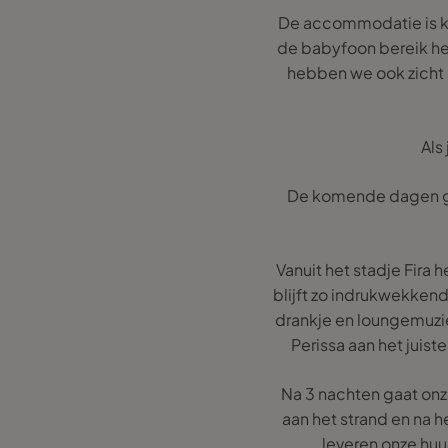
De accommodatie is klei
de babyfoon bereik hee
hebben we ook zicht 
Als
De komende dagen gaa
Vanuit het stadje Fira h
blijft zo indrukwekkend
drankje en loungemuziek
Perissa aan het juist
Na 3 nachten gaat onz
aan het strand en na h
leveren onze hu