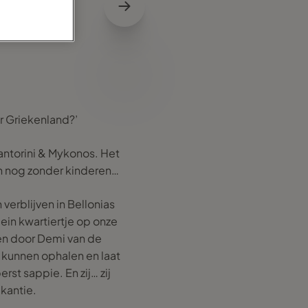
r Griekenland?’
antorini & Mykonos. Het
en nog zonder kinderen…
verblijven in Bellonias
ein kwartiertje op onze
en door Demi van de
 kunnen ophalen en laat
rst sappie. En zij… zij
kantie.