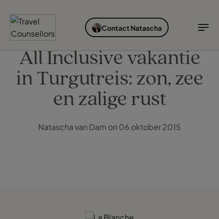
ONTDEK BESTEMMINGEN
SOORTEN VAKANTIES
IDEALE REISTIJD
INSPIRATIE
Contact Natascha
Bestemmingen
Soorten vakanties
Ideale reistijd
TC Reisroutes
All Inclusive vakantie
in Turgutreis: zon, zee
Blogs
Ontdek bestemmingen
Soorten vakanties
en zalige rust
Bestemmingen
Ideale reistijd
Cruises
Natascha van Dam on 06 oktober 2015
Inspiratie
Airlines
Inloggen myTC
Hotels
Change Location