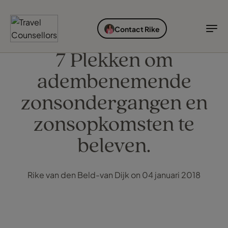
ONTDEK BESTEMMINGEN
SOORTEN VAKANTIES
IDEALE REISTIJD
INSPIRATIE
Contact Rike
Bestemmingen
Soorten vakanties
Ideale reistijd
TC Reisroutes
7 Plekken om
adembenemende
Blogs
Ontdek bestemmingen
Soorten vakanties
zonsondergangen en
Bestemmingen
Ideale reistijd
zonsopkomsten te
Cruises
beleven.
Inspiratie
Airlines
Inloggen myTC
Hotels
Change Location
Rike van den Beld-van Dijk on 04 januari 2018