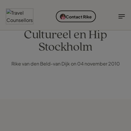
ONTDEK BESTEMMINGEN
SOORTEN VAKANTIES
IDEALE REISTIJD
INSPIRATIE
Contact Rike
Bestemmingen
Soorten vakanties
Ideale reistijd
TC Reisroutes
Cultureel en Hip
Stockholm
Blogs
Ontdek bestemmingen
Soorten vakanties
Bestemmingen
Rike van den Beld-van Dijk on 04 november 2010
Ideale reistijd
Cruises
Inspiratie
Airlines
Inloggen myTC
Hotels
Change Location