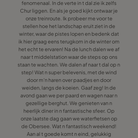
fenomenaal. In de verte in t dal zie ik zelfs
Chur liggen. En als je goed kijkt ontwaar je
onze treinroute. Ik probeer me voor te
stellen hoe het landschap eruit ziet in de
winter, waar de pistes lopen en bedenk dat
ik hier graag eens terugkom in de winter om
het echt te ervaren! Na de lunch dalen we af
naar t middelstation waar de steps op ons
staan te wachten. We dalen af naar t dal op n
step! Wat n super belevenis, met de wind
door m'n haren over paadjes en door
weiden, langs de koeien. Gaaf zeg! In de
avond gaan we per paard en wagen naar n
gezellige berghut. We genieten van n
heerlijk diner in n fantastische sfeer. Op
onze laatste dag gaan we waterfietsen op
de Obersee. Wat n fantastisch weekend!
Aan al t goede komt n eind, gelukkig