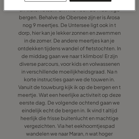
Obersee op. Een knus meertje met bootjes
en waterfietsen. Om me heen de machtige
bergen. Behalve de Obersee zijn er is Arosa
nog 9 meertjes. De Untersee ligt ook in t
dorp, hier kan je lekker zonnen en zwemmen
in de zomer. De andere meertjes kan je
ontdekken tijdens wandel of fietstochten. In
de middag gaan we naar t klimbos! Er zijn
diverse parcours, voor kids en volwassenen
in verschillende moeilijkheidsgraad. Na n
korte instructies gaan we de touwen in.
Vanuit de touwburg kijk ik op de bergen en t
meertje. Wat een heerlijke activiteit op deze
eerste dag. De volgende ochtend gaan we
eindelijk echt de bergen in. Ik vind t altijd
heerlijk die frisse buitenlucht en machtige
vergezichten. Via het eekhoorntjespad
wandelen we naar Maran, n wat hoger