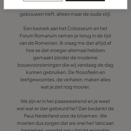
het oude centrum geen moderne
gebouwen treft, alleen maar de oude stijl.
Een bezoek aan het Colosseum en het
Forum Romanum nemen je terug in de tijd
van de Romeinen. Ik vraag me dan altijd af
hoe ze dat vroeger allemaal hebben
gemaakt zonder de moderne
bouwvoorzieningen die wij vandaag de dag
kunnen gebruiken. De filosofieën en
leefgewoontes, de verhalen, maken alles
wat je ziet nog mooier.
We zijn er in het paasweekend en je weet
wel wat er dan gebeurd he? Dan bedankt de
Paus Nederland voor de bloemen. We
moeten dus zorgen dat we snel het Vaticaan
bezoeken, voordat ons uitzicht enigszins