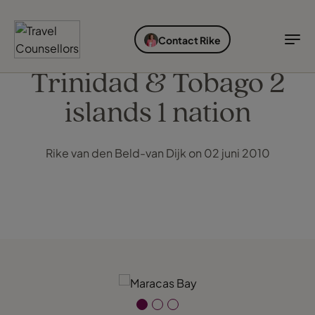
ONTDEK BESTEMMINGEN
SOORTEN VAKANTIES
IDEALE REISTIJD
INSPIRATIE
Contact Rike
Bestemmingen
Soorten vakanties
Ideale reistijd
TC Reisroutes
Trinidad & Tobago 2
islands 1 nation
Blogs
Ontdek bestemmingen
Soorten vakanties
Bestemmingen
Rike van den Beld-van Dijk on 02 juni 2010
Ideale reistijd
Cruises
Inspiratie
Airlines
Inloggen myTC
Hotels
Change Location