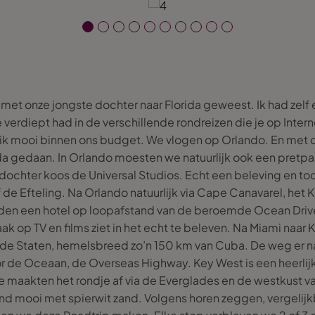
 met onze jongste dochter naar Florida geweest. Ik had zel
erdiept had in de verschillende rondreizen die je op Interne
f ik mooi binnen ons budget. We vlogen op Orlando. En met
da gedaan. In Orlando moesten we natuurlijk ook een pretpar
dochter koos de Universal Studios. Echt een beleving en to
of de Efteling. Na Orlando natuurlijk via Cape Canavarel, he
dden een hotel op loopafstand van de beroemde Ocean Driv
aak op TV en films ziet in het echt te beleven. Na Miami naar 
gde Staten, hemelsbreed zo’n 150 km van Cuba. De weg er na
 de Oceaan, de Overseas Highway. Key West is een heerlijk
e maakten het rondje af via de Everglades en de westkust van 
d mooi met spierwit zand. Volgens horen zeggen, vergelij