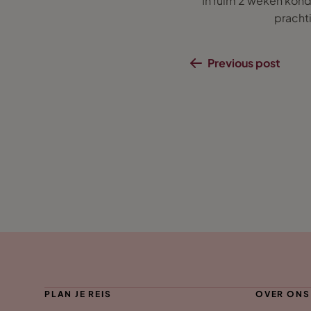
In ruim 2 weken kon
prachti
Previous post
PLAN JE REIS
OVER ONS