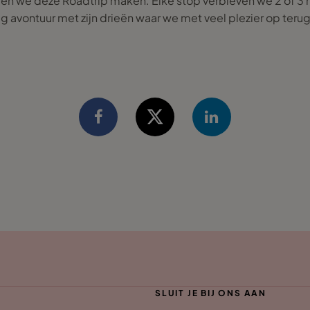
den we deze Roadtrip maken. Elke stop verbleven we 2 of 3 
g avontuur met zijn drieën waar we met veel plezier op terug
SLUIT JE BIJ ONS AAN