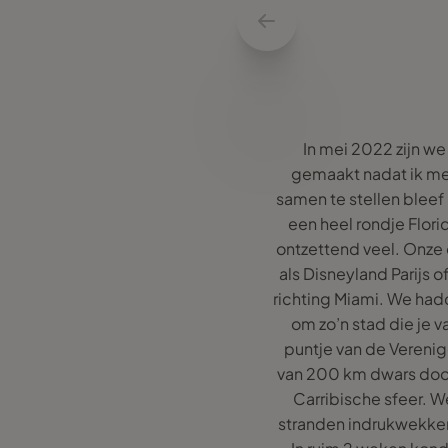
In mei 2022 zijn we
gemaakt nadat ik me v
samen te stellen blee
een heel rondje Flori
ontzettend veel. Onze 
als Disneyland Parijs 
richting Miami. We ha
om zo’n stad die je v
puntje van de Vereni
van 200 km dwars door
Carribische sfeer. W
stranden indrukwekken