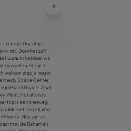
f een mooie Roadtrip
t vindt. Door het zelf
 de huurauto hebben we
k bezoeken. Er zijn er
ch wel een stapje hoger
t Kennedy Space Center,
e op Miami Beach. Gaaf
Key West. Het uiterste
ar toe is een snelweg
e plek met een relaxte
Florida. Hier zijn de
kbaar met de Bahama’s.