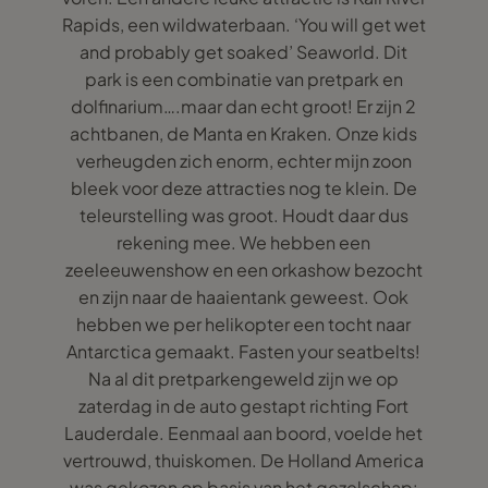
Rapids, een wildwaterbaan. ‘You will get wet
and probably get soaked’ Seaworld. Dit
park is een combinatie van pretpark en
dolfinarium….maar dan echt groot! Er zijn 2
achtbanen, de Manta en Kraken. Onze kids
verheugden zich enorm, echter mijn zoon
bleek voor deze attracties nog te klein. De
teleurstelling was groot. Houdt daar dus
rekening mee. We hebben een
zeeleeuwenshow en een orkashow bezocht
en zijn naar de haaientank geweest. Ook
hebben we per helikopter een tocht naar
Antarctica gemaakt. Fasten your seatbelts!
Na al dit pretparkengeweld zijn we op
zaterdag in de auto gestapt richting Fort
Lauderdale. Eenmaal aan boord, voelde het
vertrouwd, thuiskomen. De Holland America
was gekozen op basis van het gezelschap: