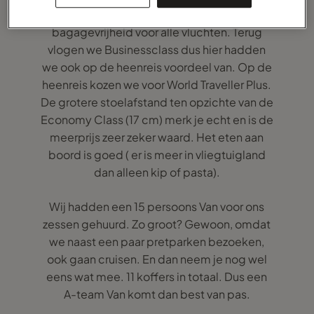
bepaalt de duurst gevlogen klasse de
bagagevrijheid voor alle vluchten. Terug
vlogen we Businessclass dus hier hadden
we ook op de heenreis voordeel van. Op de
heenreis kozen we voor World Traveller Plus.
De grotere stoelafstand ten opzichte van de
Economy Class (17 cm) merk je echt en is de
meerprijs zeer zeker waard. Het eten aan
boord is goed ( er is meer in vliegtuigland
dan alleen kip of pasta).
Wij hadden een 15 persoons Van voor ons
zessen gehuurd. Zo groot? Gewoon, omdat
we naast een paar pretparken bezoeken,
ook gaan cruisen. En dan neem je nog wel
eens wat mee. 11 koffers in totaal. Dus een
A-team Van komt dan best van pas.