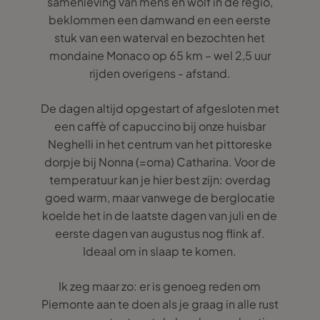
samenleving van mens en wolf in de regio,
beklommen een damwand en een eerste
stuk van een waterval en bezochten het
mondaine Monaco op 65 km – wel 2,5 uur
rijden overigens - afstand.
De dagen altijd opgestart of afgesloten met
een caffè of capuccino bij onze huisbar
Neghelli in het centrum van het pittoreske
dorpje bij Nonna (=oma) Catharina. Voor de
temperatuur kan je hier best zijn: overdag
goed warm, maar vanwege de berglocatie
koelde het in de laatste dagen van juli en de
eerste dagen van augustus nog flink af.
Ideaal om in slaap te komen.
Ik zeg maar zo: er is genoeg reden om
Piemonte aan te doen als je graag in alle rust