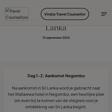
ONTDEK BESTEMMINGEN
SOORTEN VAKANTIES
IDEALE REISTIJD
INSPIRATIE
Vind je Travel Counsellor
De gouden driehoek van Sri
Lanka
Bestemmingen
Soorten vakanties
Ideale reistijd
TC Reisroutes
Blogs
12 september 2024
Ontdek bestemmingen
Soorten vakanties
Bestemmingen
Ideale reistijd
Cruises
Inspiratie
Airlines
Dag 1-2: Aankomst Negombo
Inloggen myTC
Hotels
Change Location
Na aankomst in Sri Lanka word je gebracht naar
het
Wallawwa hotel
in Negombo, een heerlijke plek
om even bij te komen van de vliegreis voor je
ontdekking van Sri Lanka begint.