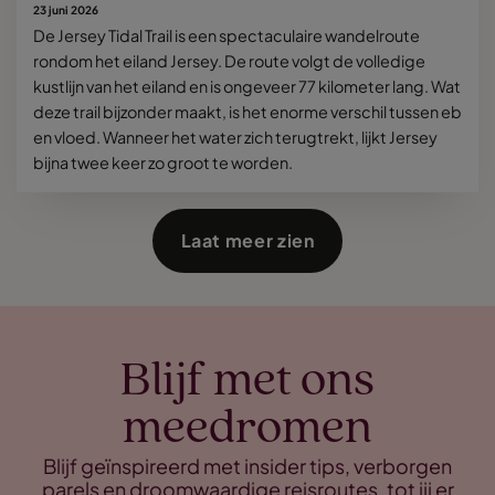
23 juni 2026
De Jersey Tidal Trail is een spectaculaire wandelroute
rondom het eiland Jersey. De route volgt de volledige
kustlijn van het eiland en is ongeveer 77 kilometer lang. Wat
deze trail bijzonder maakt, is het enorme verschil tussen eb
en vloed. Wanneer het water zich terugtrekt, lijkt Jersey
bijna twee keer zo groot te worden.
Laat meer zien
Blijf met ons
meedromen
Blijf geïnspireerd met insider tips, verborgen
parels en droomwaardige reisroutes, tot jij er