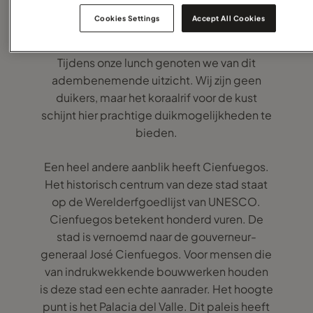
We parkeerden de auto en liepen het strand
Cookies Settings
Accept All Cookies
op waar we één van de mooiste plekjes van
de Caraïbische kust aanschouwden. Wow!!!
Tijdens onze lunch genoten we van dit
adembenemende uitzicht. Wij zijn geen
duikers, maar het koraalrif voor de kust
schijnt hier prachtige duikmogelijkheden te
bieden.
Een heel andere aanblik heeft Cienfuegos.
Het historisch centrum van deze stad staat
op de Werelderfgoedlijst van UNESCO.
Cienfuegos betekent honderd vuren. De
stad is vernoemd naar de gouverneur-
generaal José Cienfuegos. Voor mensen die
van indrukwekkende bouwwerken houden
is deze stad een echte aanrader. Het hoogte
punt is het Palacia del Valle. Dit paleis heeft