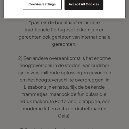
niet voor elkaar onder doen. In beide steden
Cookies Settings
Accept All Cookies
kun je naast de bekende roomgebakjes
“pastel de nata”, de kabeljauw hapjes
“pasteis de bacalhau” en andere
traditionele Portugese lekkernijen en
gerechten ook genieten van internationale
gerechten.
2) Een andere overeenkomst is het enorme
hoogteverschil in de steden. Van oudsher
zijn er verschillende oplossingen gevonden
om het hoogteverschil te overbruggen. In
Lissabon zijn er natuurlijk de bekende
trammetjes, maar ook de funiculars die
indruk maken. In Porto vind je trappen, een
moderne lift en zelfs een kabelbaan (in
Gaia).