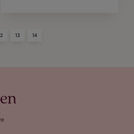
12
13
14
men
n
ze