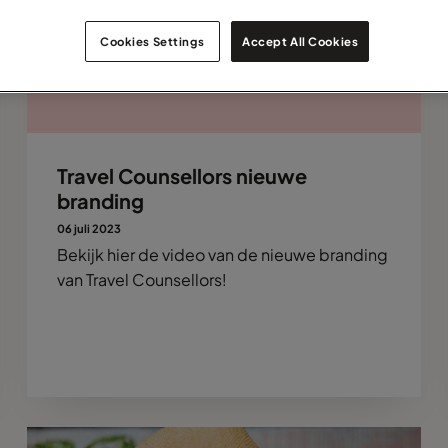
Cookies Settings
Accept All Cookies
Travel Counsellors nieuwe
branding
06 juli 2023
Bekijk hier de video van de nieuwe branding
van Travel Counsellors!