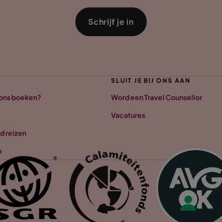
Schrijf je in
SLUIT JE BIJ ONS AAN
 ons boeken?
Word een Travel Counsellor
Vacatures
d reizen
n