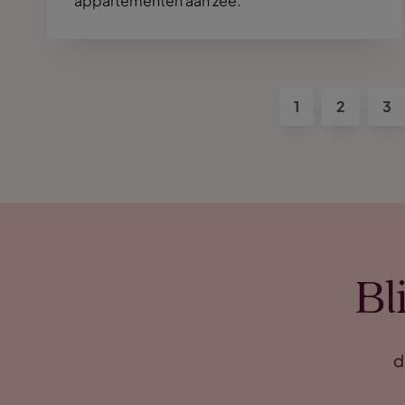
appartementen aan zee.
1
2
3
Bl
d