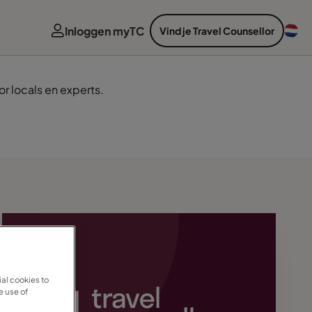
Inloggen myTC
Vind je Travel Counsellor
r locals en experts.
al cookies to
e use of