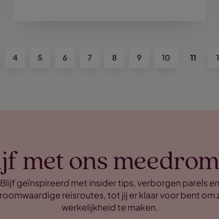
4
5
6
7
8
9
10
11
ijf met ons meedro
Blijf geïnspireerd met insider tips, verborgen parels e
roomwaardige reisroutes, tot jij er klaar voor bent om 
werkelijkheid te maken.